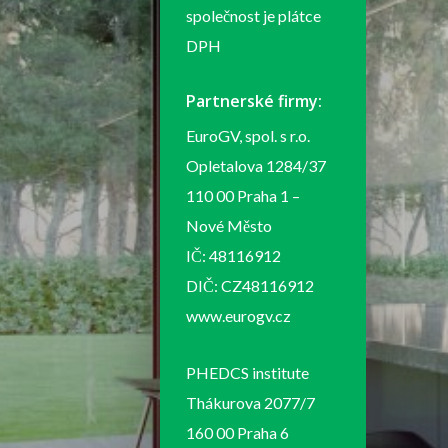
společnost je plátce
DPH
Partnerské firmy:
EuroGV, spol. s r.o.
Opletalova 1284/37
110 00 Praha 1 –
Nové Město
IČ: 48116912
DIČ: CZ48116912
www.eurogv.cz
PHEDCS institute
Thákurova 2077/7
160 00 Praha 6