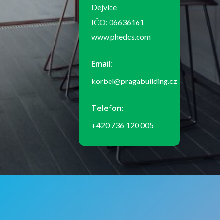
Dejvice
IČO: 06636161
www.phedcs.com
Email:
korbel@pragabuilding.cz
Telefon:
+420 736 120 005