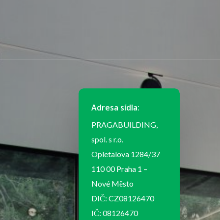
Adresa sídla:
PRAGABUILDING,
spol. s r.o.
Opletalova 1284/37
110 00 Praha 1 –
Nové Město
DIČ: CZ08126470
IČ: 08126470