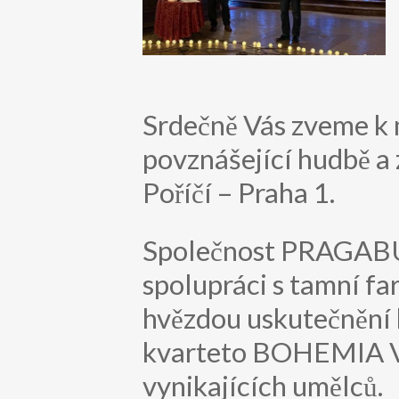
Srdečně Vás zveme k 
povznášející hudbě a 
Poříčí – Praha 1.
Společnost PRAGABUILD
spolupráci s tamní fa
hvězdou uskutečnění 
kvarteto BOHEMIA V
vynikajících umělců.