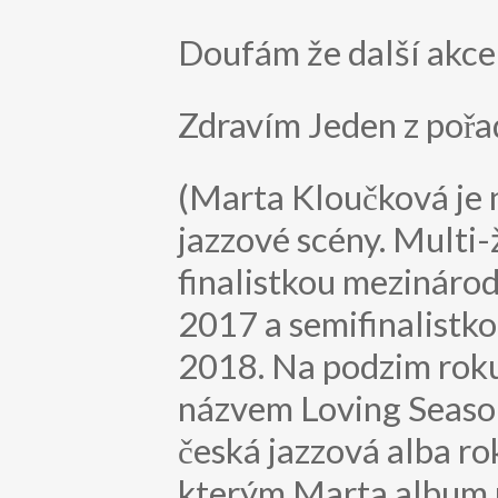
Doufám že další akce 
Zdravím Jeden z pořa
(Marta Kloučková je 
jazzové scény. Multi-
finalistkou mezináro
2017 a semifinalistk
2018. Na podzim rok
názvem Loving Season 
česká jazzová alba r
kterým Marta album na