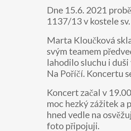
Dne 15.6. 2021 probě
1137/13 v kostele sv.
Marta Kloučková skla
svým teamem předvedl
lahodilo sluchu i duši
Na Poříčí. Koncertu s
Koncert začal v 19.00
moc hezký zážitek a 
hned vedle na osvěžuj
foto připojuji.