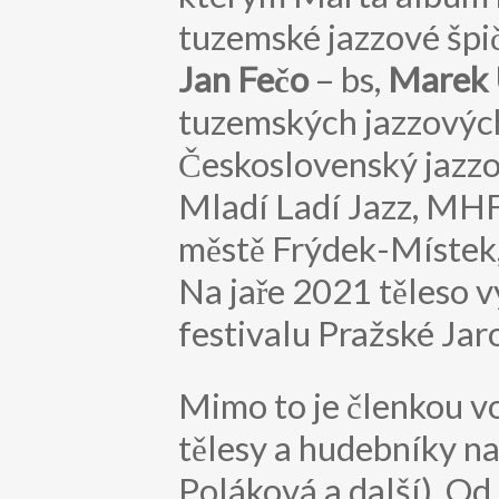
tuzemské jazzové špič
Jan Fečo
– bs,
Marek 
tuzemských jazzových
Československý jazzo
Mladí Ladí Jazz, MHF 
městě Frýdek-Místek, )
Na jaře 2021 těleso 
festivalu Pražské Jaro
Mimo to je členkou vo
tělesy a hudebníky n
Poláková a další). Od